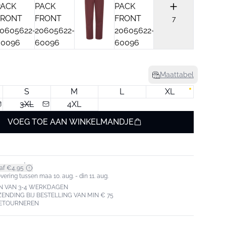
7
Maattabel
S
M
L
XL
3XL
4XL
VOEG TOE AAN WINKELMANDJE
*
af €4,95
ering tussen maa 10. aug. - din 11. aug.
N VAN 3-4 WERKDAGEN
ZENDING BIJ BESTELLING VAN MIN € 75
RETOURNEREN