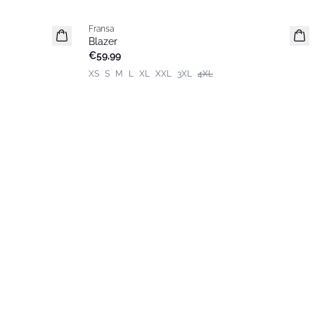
Fransa
Extended size
Blazer
Basic
€59,99
XS
S
M
L
XL
XXL
3XL
4XL