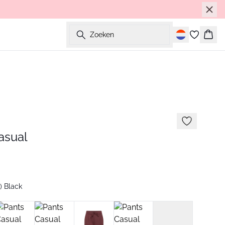
Zoeken
Wink
asual
) Black