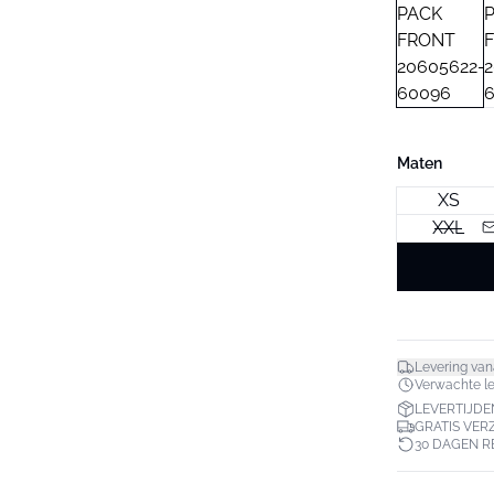
Maten
XS
XXL
Levering van
Verwachte lev
LEVERTIJDE
GRATIS VER
30 DAGEN 