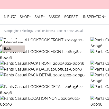
NIEUW
SHOP
SALE
BASICS
SORBET
INSPIRATION
Startpagina
Kleding
Broek en jeans
Broek
Pants Casual
Extended size
Basic