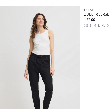
Fransa
Basic
ZULUFR JERSE
€21,99
XS
S
M
L
XL