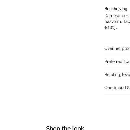
Beschrijving
Damesbroek m
pasvorm. Tap
en stijl.
Over het pro
Preferred fib
Betaling, lev
Onderhoud & 
Shop the look