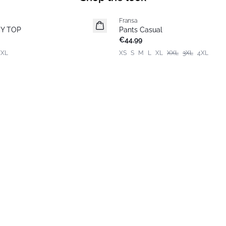
Fransa
Extended size
Y TOP
Pants Casual
Basic
€44,99
XXL
XS
S
M
L
XL
XXL
3XL
4XL