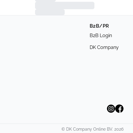
B2B/PR
B2B Login
DK Company
©
DK Company Online BV.
2026