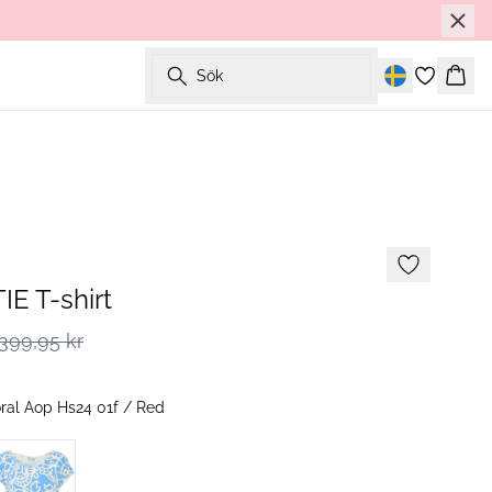
Sök
Korg
E T-shirt
399,95 kr
ral Aop Hs24 01f / Red