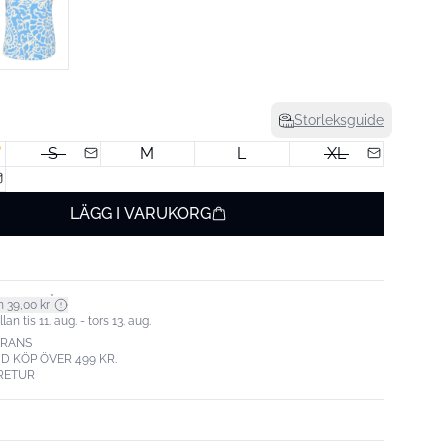
Storleksguide
S
M
L
XL
LÄGG I VARUKORG
*
n 39,00 kr
n tis 11. aug. - tors 13. aug.
ERANS
ID KÖP ÖVER 499 KR.
RETUR