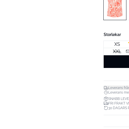
Storlekar
XS
XXL
Leverans frå
Leverans mella
SNABB LEV
FRI FRAKT V
30 DAGARS 