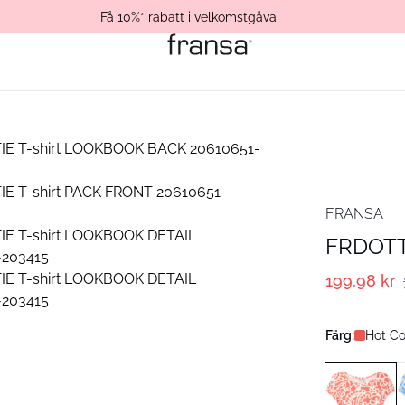
Få 10%* rabatt i velkomstgåva
FRANSA
FRDOTTI
199,98 kr
Färg:
Hot Co