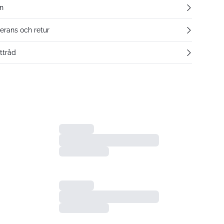
n
verans och retur
ttråd