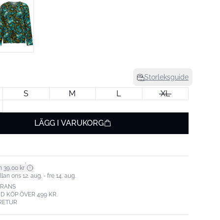
Storleksguide
S
M
L
XL
LÄGG I VARUKORG
*
n 39,00 kr
an ons 12. aug. - fre 14. aug.
ERANS
ID KÖP ÖVER 499 KR.
RETUR