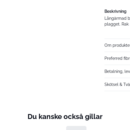
Beskrivning
Långärmad bl
plagget. Rak s
Om produkte
Preferred fib
Betalning, le
Skötsel & Tvä
Du kanske också gillar