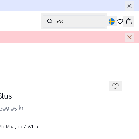
Sök
Korg
Blus
399,95 kr
Mix Ma23 1b / White