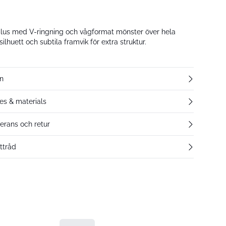
us med V-ringning och vågformat mönster över hela
ilhuett och subtila framvik för extra struktur.
n
res & materials
verans och retur
ttråd