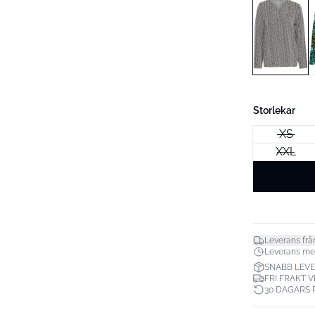
Storlekar
XS
XXL
Leverans frå
Leverans mell
SNABB LEV
FRI FRAKT V
30 DAGARS 