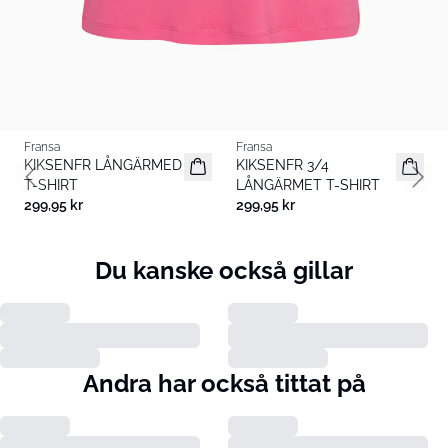
Fransa
Fransa
Basic
KIKSENFR LÅNGÄRMED
KIKSENFR 3/4
T-SHIRT
LÅNGÄRMET T-SHIRT
Previous slide
Next 
299,95 kr
299,95 kr
Du kanske också gillar
Andra har också tittat på