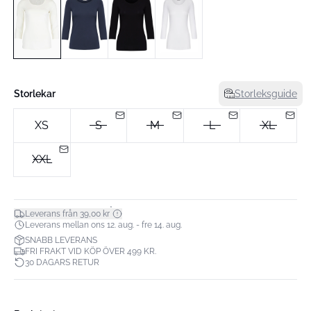
Storlekar
Storleksguide
XS
S
M
L
XL
XXL
*
Leverans från 39,00 kr
Leverans mellan ons 12. aug. - fre 14. aug.
SNABB LEVERANS
FRI FRAKT VID KÖP ÖVER 499 KR.
30 DAGARS RETUR