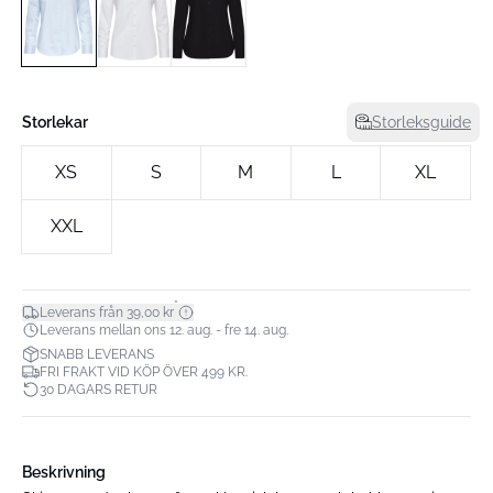
Storlekar
Storleksguide
XS
S
M
L
XL
XXL
*
Leverans från 39,00 kr
Leverans mellan ons 12. aug. - fre 14. aug.
SNABB LEVERANS
FRI FRAKT VID KÖP ÖVER 499 KR.
30 DAGARS RETUR
Beskrivning