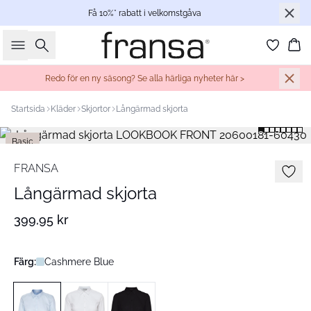
Få 10%* rabatt i velkomstgåva
Sök
Ko
Redo för en ny säsong? Se alla härliga nyheter här >
Startsida
Kläder
Skjortor
Långärmad skjorta
Basic
FRANSA
Långärmad skjorta
399,95 kr
Färg:
Cashmere Blue