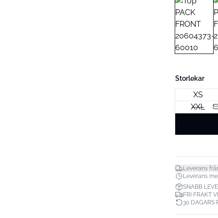
Storlekar
XS
XXL
Leverans frå
Leverans mell
SNABB LEV
FRI FRAKT V
30 DAGARS 