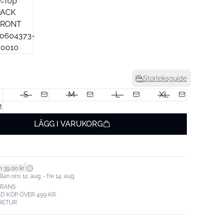
Storleksguide
S
M
L
XL
LÄGG I VARUKORG
*
n 39,00 kr
an ons 12. aug. - fre 14. aug.
ERANS
ID KÖP ÖVER 499 KR.
RETUR