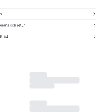
n
verans och retur
ttråd