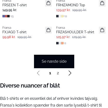
Fransa
Fransa
Nyhed
FRSEEN T-shirt
FRHIZAMOND Top
149,95 kr.
139,97 kr.
199,95 kr.
+
15
+
11
- 50%
-30%
Fransa
Fransa
FXJAGO T-shirt
FRZASHOULDER T-shirt
99,98 kr.
199,95 kr.
125,97 kr.
179,95 kr.
+
2
Se næste side
1
2
Diverse nuancer af blåt
Blå t-shirts er en essentiel del af enhver kvindes tøjvalg.
Fransa's kollektion spænder fra den sarte lyseblå t-shirt til