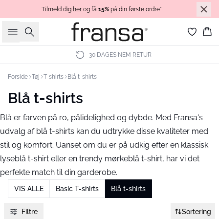
Tilmeld dig
her
og få
15%
på din første ordre*
Søg
Ku
30 DAGES NEM RETUR
Forside
Tøj
T-shirts
Blå t-shirts
Blå t-shirts
Blå er farven på ro, pålidelighed og dybde. Med Fransa's
udvalg af blå t-shirts kan du udtrykke disse kvaliteter med
stil og komfort. Uanset om du er på udkig efter en klassisk
lyseblå t-shirt eller en trendy mørkeblå t-shirt, har vi det
perfekte match til din garderobe.
VIS ALLE
Basic T-shirts
Blå t-shirts
Filtre
Sortering