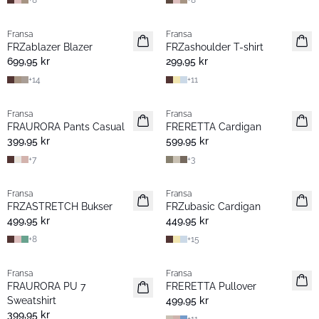
+
8
+
8
Fransa
Fransa
Nyhet
Nyhet
FRZablazer Blazer
FRZashoulder T-shirt
Basic
Basic
699,95 kr
299,95 kr
+
14
+
11
Fransa
Fransa
Nyhet
Nyhet
FRAURORA Pants Casual
FRERETTA Cardigan
Basic
Basic
399,95 kr
599,95 kr
+
7
+
3
Fransa
Fransa
Nyhet
Nyhet
FRZASTRETCH Bukser
FRZubasic Cardigan
Basic
Basic
499,95 kr
449,95 kr
+
8
+
15
Fransa
Fransa
Nyhet
Nyhet
FRAURORA PU 7
FRERETTA Pullover
Basic
Basic
Sweatshirt
499,95 kr
399,95 kr