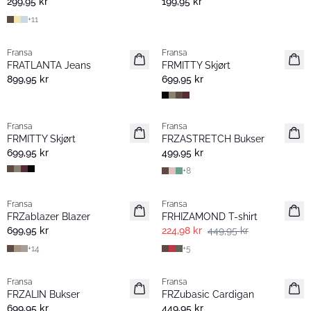
299,95 kr
199,95 kr
+
11
Fransa
Fransa
Nyhet
Nyhet
FRATLANTA Jeans
FRMITTY Skjørt
899,95 kr
699,95 kr
Fransa
Fransa
Nyhet
Extended size
FRMITTY Skjørt
FRZASTRETCH Bukser
Basic
699,95 kr
499,95 kr
+
8
- 50%
Fransa
Fransa
Extended size
Extended size
FRZablazer Blazer
FRHIZAMOND T-shirt
Nyhet
Basic
699,95 kr
224,98 kr
449,95 kr
+
14
+
5
Fransa
Fransa
Extended size
Extended size
FRZALIN Bukser
FRZubasic Cardigan
Nyhet
Nyhet
699,95 kr
449,95 kr