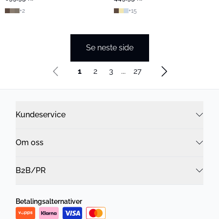
+
2
+
15
Se neste side
1
2
3
...
27
Kundeservice
Om oss
B2B/PR
Betalingsalternativer