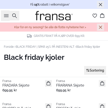
Få
15%
rabatt i velkomstgave*
Søk
Ha
Klar for en ny sesong? Se alle de flotte nyhetene her >
GRATIS FRAKT PÅ KJØP OVER 699 KR.
Forside
BLACK FRIDAY | SPAR 25% PÅ (NESTEN) ALT
Black friday kjoler
Black friday kjoler
Sortering
Fransa
Fransa
Nyhet
Nyhet
FRADARA Skjorte
FRARIANA Skjorte
699,95 kr
699,95 kr
Fransa
Fransa
Nyhet
Nyhet