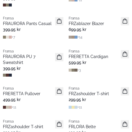
+
11
Fransa
Fransa
Nyhet
Nyhet
FRAURORA Pants Casual
FRZablazer Blazer
Basic
Basic
399,95 kr
699,95 kr
+
7
+
14
Fransa
Fransa
Nyhet
Nyhet
FRAURORA PU 7
FRERETTA Cardigan
Basic
Basic
Sweatshirt
599,95 kr
399,95 kr
+
3
Fransa
Fransa
Nyhet
Nyhet
FRERETTA Pullover
FRZashoulder T-shirt
Basic
Basic
499,95 kr
299,95 kr
+
11
+
11
Fransa
Fransa
Nyhet
Nyhet
FRZashoulder T-shirt
FRLORA Belte
Basic