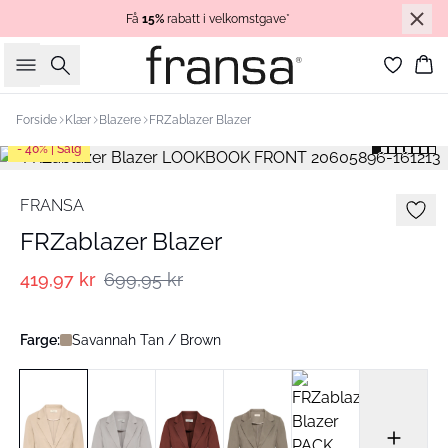
Få
15%
rabatt i velkomstgave*
Søk
Ha
Forside
Klær
Blazere
FRZablazer Blazer
- 40% | Salg
FRANSA
FRZablazer Blazer
419,97 kr
699,95 kr
Farge:
Savannah Tan / Brown