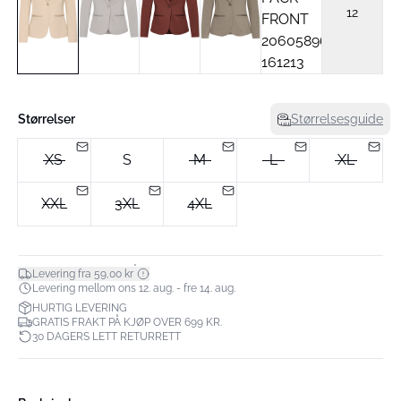
12
Størrelser
Størrelsesguide
XS
S
M
L
XL
XXL
3XL
4XL
*
Levering fra 59,00 kr
Levering mellom ons 12. aug. - fre 14. aug.
HURTIG LEVERING
GRATIS FRAKT PÅ KJØP OVER 699 KR.
30 DAGERS LETT RETURRETT