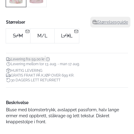
Størrelser
Størrelsesguide
S/M
M/L
L/XL
*
Levering fra 59,00 kr
Levering mellom tor 13. aug. - man 17. aug.
HURTIG LEVERING
GRATIS FRAKT PÅ KJØP OVER 699 KR.
30 DAGERS LETT RETURRETT
Beskrivelse
Bluse med blomstertrykk, avslappet passform, halv lange
ermer med oppbrett, ståkrage og lett tekstur. Diskret
knappestolpe i front.