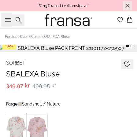
Få
15%
rabatt i velkomstgave*
Søk
Ha
Forside
Klær
Bluser
SBALEXA Bluse
-30%
SORBET
SBALEXA Bluse
349,97 kr
499,95 kr
Farge:
Sandshell / Nature