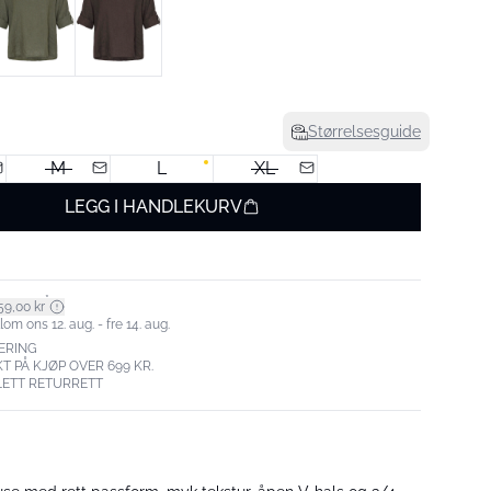
Størrelsesguide
M
L
XL
LEGG I HANDLEKURV
*
59,00 kr
om ons 12. aug. - fre 14. aug.
ERING
T PÅ KJØP OVER 699 KR.
LETT RETURRETT