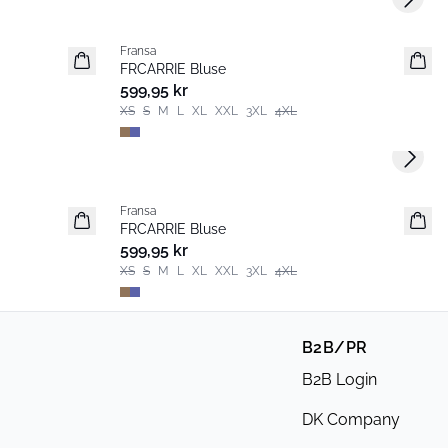
Next s
Fransa
Nyhet
FRCARRIE Bluse
Populær
599,95 kr
XS
S
M
L
XL
XXL
3XL
4XL
Next s
Fransa
Nyhet
FRCARRIE Bluse
Populær
599,95 kr
XS
S
M
L
XL
XXL
3XL
4XL
B2B/PR
B2B Login
DK Company