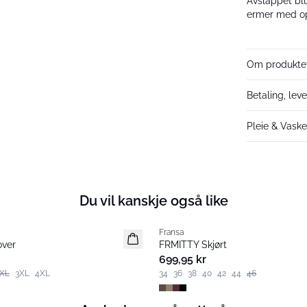
Avslappet bl
ermer med opp
Om produkte
Betaling, leve
Pleie & Vask
Du vil kanskje også like
Fransa
Nyhet
over
FRMITTY Skjørt
699,95 kr
XL
3XL
4XL
34
36
38
40
42
44
46