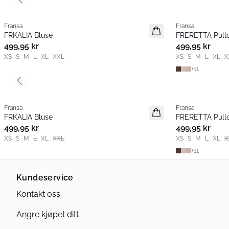
Previous slide
Fransa
Fransa
Nyhet
Nyhet
FRKALIA Bluse
FRERETTA Pull
Basic
499,95 kr
499,95 kr
XS
S
M
L
XL
XXL
XS
S
M
L
XL
X
+
11
Previous slide
Fransa
Fransa
Nyhet
Nyhet
FRKALIA Bluse
FRERETTA Pull
Basic
499,95 kr
499,95 kr
XS
S
M
L
XL
XXL
XS
S
M
L
XL
X
+
11
Kundeservice
Kontakt oss
Angre kjøpet ditt