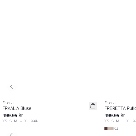
Previous slide
Fransa
Fransa
Nyhet
Nyhet
FRKALIA Bluse
FRERETTA Pull
Basic
499,95 kr
499,95 kr
XS
S
M
L
XL
XXL
XS
S
M
L
XL
X
+
11