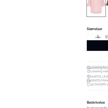
Størrelser
S
Levering fra 
Levering mell
HURTIG LEV
GRATIS FRAK
30 DAGERS 
Beskrivelse