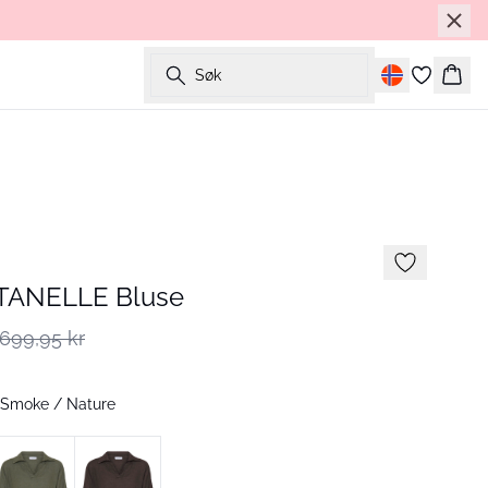
Søk
Hand
ANELLE Bluse
699,95 kr
 Smoke / Nature