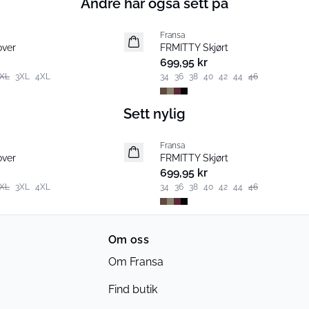
Andre har også sett på
Fransa
Nyhet
over
FRMITTY Skjørt
699,95 kr
XL
3XL
4XL
34
36
38
40
42
44
46
Sett nylig
Fransa
Nyhet
over
FRMITTY Skjørt
699,95 kr
XL
3XL
4XL
34
36
38
40
42
44
46
Om oss
Om Fransa
Find butik