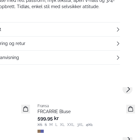
use med rett passform, myk tekstur, åpen V-hals og 3/4-
brett. Tidløs, enkel stil med selvsikker attitude.
t
ring og retur
eanvisning
Next s
Fransa
Nyhet
FRCARRIE Bluse
Populær
599,95 kr
XS
S
M
L
XL
XXL
3XL
4XL