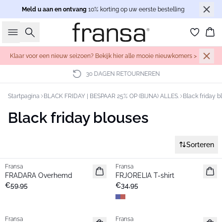
Meld u aan en ontvang
10% korting op uw eerste bestelling
Zoeken
Wi
Klaar voor een nieuw seizoen? Bekijk hier alle mooie nieuwkomers >
30 DAGEN RETOURNEREN
Startpagina
BLACK FRIDAY | BESPAAR 25% OP (BIJNA) ALLES.
Black friday b
Black friday blouses
Sorteren
Fransa
Fransa
Nieuw
Nieuw
FRADARA Overhemd
FRJORELIA T-shirt
€59,95
€34,95
Fransa
Fransa
Nieuw
Nieuw