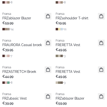
+
8
+
8
Fransa
Fransa
Nieuw
Nieuw
FRZablazer Blazer
FRZashoulder T-shirt
Basic
Basic
€59,99
€19,95
+
14
+
11
Fransa
Fransa
Nieuw
Nieuw
FRAURORA Casual broek
FRERETTA Vest
Basic
Basic
€39,95
€49,95
+
7
+
3
Fransa
Fransa
Nieuw
Nieuw
FRZASTRETCH Broek
FRERETTA Vest
Basic
Basic
€44,99
€49,95
+
8
+
3
Fransa
Fransa
Nieuw
Nieuw
FRZubasic Vest
FRZablazer Blazer
Basic
Basic
€39,99
€59,99