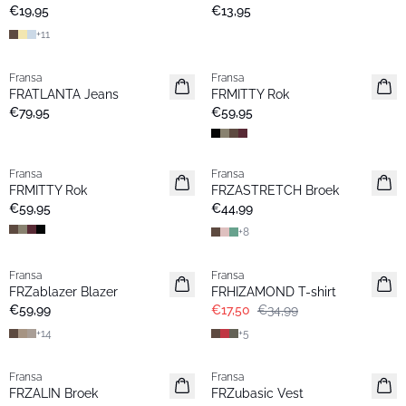
Basic
€19,95
€13,95
+
11
Fransa
Fransa
Nieuw
Nieuw
FRATLANTA Jeans
FRMITTY Rok
€79,95
€59,95
Fransa
Fransa
Nieuw
Extended size
FRMITTY Rok
FRZASTRETCH Broek
Basic
€59,95
€44,99
+
8
- 50%
Fransa
Fransa
Extended size
Extended size
FRZablazer Blazer
FRHIZAMOND T-shirt
Nieuw
Basic
€59,99
€17,50
€34,99
+
14
+
5
Fransa
Fransa
Extended size
Extended size
FRZALIN Broek
FRZubasic Vest
Nieuw
Nieuw