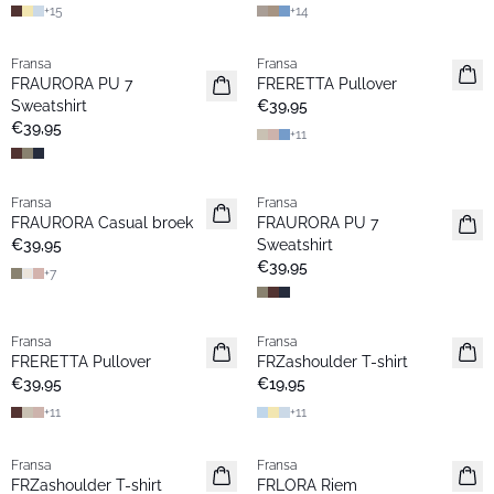
+
15
+
14
Fransa
Fransa
Nieuw
Nieuw
FRAURORA PU 7
FRERETTA Pullover
Basic
Basic
Sweatshirt
€39,95
€39,95
+
11
Fransa
Fransa
Nieuw
Nieuw
FRAURORA Casual broek
FRAURORA PU 7
Basic
Basic
€39,95
Sweatshirt
€39,95
+
7
Fransa
Fransa
Nieuw
Nieuw
FRERETTA Pullover
FRZashoulder T-shirt
Basic
Basic
€39,95
€19,95
+
11
+
11
Fransa
Fransa
Nieuw
Nieuw
FRZashoulder T-shirt
FRLORA Riem