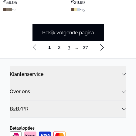
€59,95
€39,99
+
2
+
15
Bekijk volgende pagina
1
2
3
...
27
Klantenservice
Over ons
B2B/PR
Betaalopties