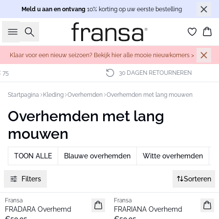
Meld u aan en ontvang
10% korting op uw eerste bestelling
Zoeken
Wi
Klaar voor een nieuw seizoen? Bekijk hier alle mooie nieuwkomers >
30 DAGEN RETOURNEREN
Startpagina
Kleding
Overhemden
Overhemden met lang mouwen
Overhemden met lang
mouwen
TOON ALLE
Blauwe overhemden
Witte overhemden
Z
Filters
Sorteren
Fransa
Fransa
Nieuw
Nieuw
FRADARA Overhemd
FRARIANA Overhemd