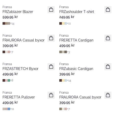
Fransa
Fransa
Nyhet
Nyhet
FRZablazer Blazer
FRZashoulder T-shirt
Basic
Basic
599,95 kr
249,95 kr
+
14
+
11
Fransa
Fransa
Nyhet
Nyhet
FRAURORA Casual byxor
FRERETTA Cardigan
Basic
Basic
399,95 kr
499,95 kr
+
7
+
3
Fransa
Fransa
Nyhet
Nyhet
FRZASTRETCH Byxor
FRZubasic Cardigan
Basic
Basic
499,95 kr
399,95 kr
+
8
+
14
Fransa
Fransa
Nyhet
Nyhet
FRERETTA Pullover
FRAURORA Casual byxor
Basic
Basic
499,95 kr
399,95 kr
+
11
+
7