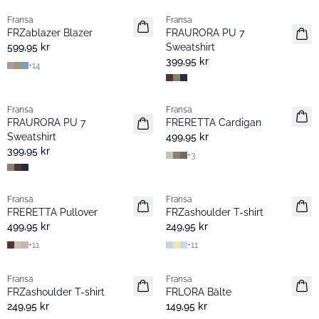
Fransa
Fransa
Nyhet
Nyhet
FRZablazer Blazer
FRAURORA PU 7
Basic
Basic
599,95 kr
Sweatshirt
399,95 kr
+
14
Fransa
Fransa
Nyhet
Nyhet
FRAURORA PU 7
FRERETTA Cardigan
Basic
Basic
Sweatshirt
499,95 kr
399,95 kr
+
3
Fransa
Fransa
Nyhet
Nyhet
FRERETTA Pullover
FRZashoulder T-shirt
Basic
Basic
499,95 kr
249,95 kr
+
11
+
11
Fransa
Fransa
Nyhet
Nyhet
FRZashoulder T-shirt
FRLORA Bälte
Basic
249,95 kr
149,95 kr