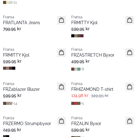
+
11
Fransa
Fransa
Nyhet
Nyhet
FRATLANTA Jeans
FRMITTY Kjol
799,95 kr
599,95 kr
Fransa
Fransa
Nyhet
Extended size
FRMITTY Kjol
FRZASTRETCH Byxor
Basic
599,95 kr
499,95 kr
+
8
- 50%
Fransa
Fransa
Extended size
Extended size
FRZablazer Blazer
FRHIZAMOND T-shirt
Nyhet
Basic
599,95 kr
174,98 kr
349,95 kr
+
14
+
5
Fransa
Fransa
Nyhet
Extended size
FRZERMO Strumpbyxor
FRZALIN Byxor
Nyhet
249,95 kr
599,95 kr