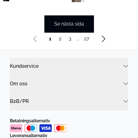
+
2
Se nästa sida
1
2
3
...
27
Kundservice
Om oss
B2B/PR
Betalningsalternativ
Leveransalternativ