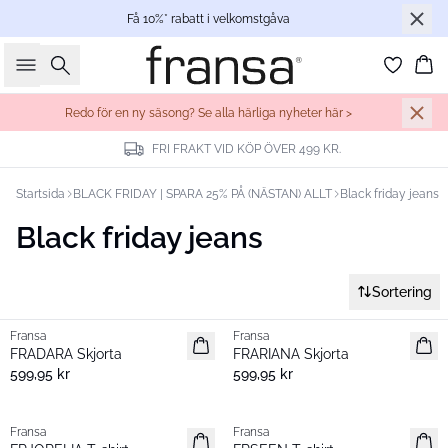
Få 10%* rabatt i velkomstgåva
Sök
Ko
Redo för en ny säsong? Se alla härliga nyheter här >
FRI FRAKT VID KÖP ÖVER 499 KR.
Startsida
BLACK FRIDAY | SPARA 25% PÅ (NÄSTAN) ALLT
Black friday jeans
Black friday jeans
Sortering
Fransa
Fransa
Nyhet
Nyhet
FRADARA Skjorta
FRARIANA Skjorta
599,95 kr
599,95 kr
Fransa
Fransa
Nyhet
Nyhet