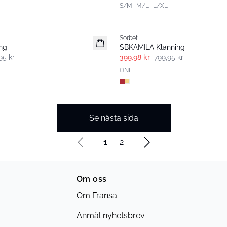
S/M
M/L
L/XL
- 50%
Sorbet
ng
SBKAMILA Klänning
95 kr
399,98 kr
799,95 kr
ONE
Se nästa sida
1
2
Om oss
Om Fransa
Anmäl nyhetsbrev