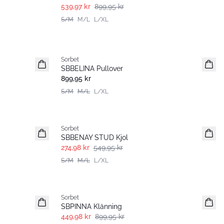
539,97 kr
899,95 kr
S/M
M/L
L/XL
- 60%
Sorbet
SBBELINA Pullover
899,95 kr
S/M
M/L
L/XL
- 50%
Sorbet
SBBENAY STUD Kjol
274,98 kr
549,95 kr
S/M
M/L
L/XL
- 50%
Sorbet
SBPINNA Klänning
449,98 kr
899,95 kr