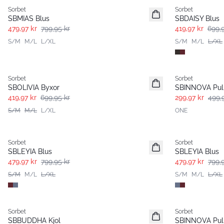
Sorbet
Sorbet
SBMIAS Blus
SBDAISY Blus
479,97 kr
799,95 kr
419,97 kr
699,9
S/M
M/L
L/XL
S/M
M/L
L/XL
- 40%
- 40%
Sorbet
Sorbet
SBOLIVIA Byxor
SBINNOVA Pul
419,97 kr
699,95 kr
299,97 kr
499,
S/M
M/L
L/XL
ONE
- 40%
- 40%
Sorbet
Sorbet
SBLEYIA Blus
SBLEYIA Blus
479,97 kr
799,95 kr
479,97 kr
799,
S/M
M/L
L/XL
S/M
M/L
L/XL
- 60%
-30%
Sorbet
Sorbet
SBBUDDHA Kjol
SBINNOVA Pul