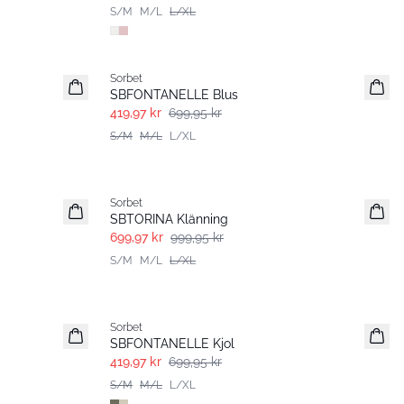
S/M
M/L
L/XL
- 40%
Sorbet
SBFONTANELLE Blus
419,97 kr
699,95 kr
S/M
M/L
L/XL
-30%
Sorbet
SBTORINA Klänning
699,97 kr
999,95 kr
S/M
M/L
L/XL
- 40%
Sorbet
SBFONTANELLE Kjol
419,97 kr
699,95 kr
S/M
M/L
L/XL