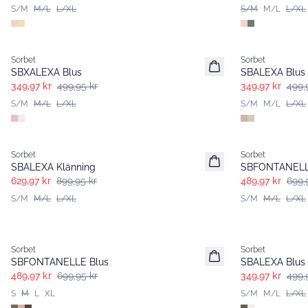
S/M
M/L
L/XL
S/M
M/L
L/XL
-30%
-30%
Sorbet
Sorbet
SBXALEXA Blus
SBALEXA Blus
349,97 kr
499,95 kr
349,97 kr
499,
S/M
M/L
L/XL
S/M
M/L
L/XL
-30%
-30%
Sorbet
Sorbet
SBALEXA Klänning
SBFONTANELL
629,97 kr
899,95 kr
489,97 kr
699,
S/M
M/L
L/XL
S/M
M/L
L/XL
-30%
-30%
Sorbet
Sorbet
SBFONTANELLE Blus
SBALEXA Blus
489,97 kr
699,95 kr
349,97 kr
499,
S
M
L
XL
S/M
M/L
L/XL