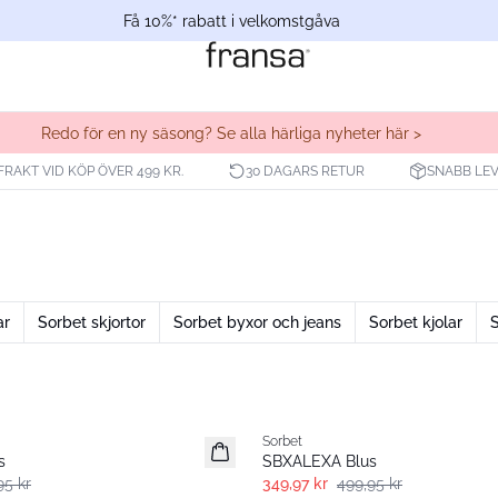
Få 10%* rabatt i velkomstgåva
Redo för en ny säsong? Se alla härliga nyheter här >
 FRAKT VID KÖP ÖVER 499 KR.
30 DAGARS RETUR
SNABB LE
ar
Sorbet skjortor
Sorbet byxor och jeans
Sorbet kjolar
-30%
Sorbet
s
SBXALEXA Blus
95 kr
349,97 kr
499,95 kr