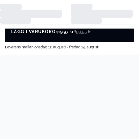
LÄGG I VARUKORG
419,97 kr
699,95 kr
LÄGG I VARUKORG
Kundservice
Leverans mellan onsdag 12. augusti - fredag 14. augusti
Om oss
B2B/PR
Betalningsalternativ
Leveransalternativ