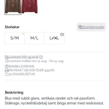
Storlekar
Storleksguide
S/M
M/L
L/XL
*
Leverans från 39,00 kr
Leverans mellan ons 12. aug. - fre 14. aug.
SNABB LEVERANS
FRI FRAKT VID KÖP ÖVER 499 KR.
30 DAGARS RETUR
Beskrivning
Blus med subtil glans, vertikala ränder och rak passform.
Ståkrage, nyckelhålsdetalj samt långa ärmar med resåravslut.