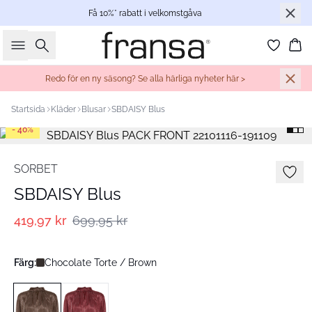
Få 10%* rabatt i velkomstgåva
Sök
Ko
Redo för en ny säsong? Se alla härliga nyheter här >
Startsida
Kläder
Blusar
SBDAISY Blus
- 40%
SORBET
SBDAISY Blus
419,97 kr
699,95 kr
Färg:
Chocolate Torte / Brown