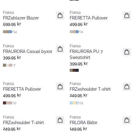
Fransa
Fransa
Nyhet
Nyhet
FRZablazer Blazer
FRERETTA Pullover
Basic
Basic
599,95 kr
499,95 kr
+
14
+
11
Fransa
Fransa
Nyhet
Nyhet
FRAURORA Casual byxor
FRAURORA PU 7
Basic
Basic
399,95 kr
Sweatshirt
399,95 kr
+
7
Fransa
Fransa
Nyhet
Nyhet
FRERETTA Pullover
FRZashoulder T-shirt
Basic
Basic
499,95 kr
249,95 kr
+
11
+
11
Fransa
Fransa
Nyhet
Nyhet
FRZashoulder T-shirt
FRLORA Bälte
Basic
249,95 kr
149,95 kr