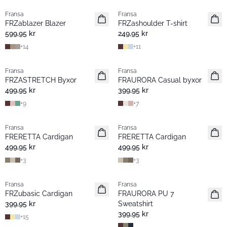
Fransa
Fransa
Nyhet
Nyhet
FRZablazer Blazer
FRZashoulder T-shirt
Basic
Basic
599,95 kr
249,95 kr
+
14
+
11
Fransa
Fransa
Nyhet
Nyhet
FRZASTRETCH Byxor
FRAURORA Casual byxor
Basic
Basic
499,95 kr
399,95 kr
+
9
+
7
Fransa
Fransa
Nyhet
Nyhet
FRERETTA Cardigan
FRERETTA Cardigan
Basic
Basic
499,95 kr
499,95 kr
+
3
+
3
Fransa
Fransa
Nyhet
Nyhet
FRZubasic Cardigan
FRAURORA PU 7
Basic
Basic
399,95 kr
Sweatshirt
399,95 kr
+
15