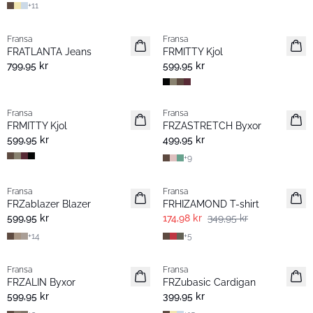
+
11
Fransa
Fransa
Nyhet
Nyhet
FRATLANTA Jeans
FRMITTY Kjol
799,95 kr
599,95 kr
Fransa
Fransa
Nyhet
Extended size
FRMITTY Kjol
FRZASTRETCH Byxor
Basic
599,95 kr
499,95 kr
+
9
- 50%
Fransa
Fransa
Extended size
Extended size
FRZablazer Blazer
FRHIZAMOND T-shirt
Nyhet
Basic
599,95 kr
174,98 kr
349,95 kr
+
14
+
5
Fransa
Fransa
Extended size
Extended size
FRZALIN Byxor
FRZubasic Cardigan
Nyhet
Nyhet
599,95 kr
399,95 kr