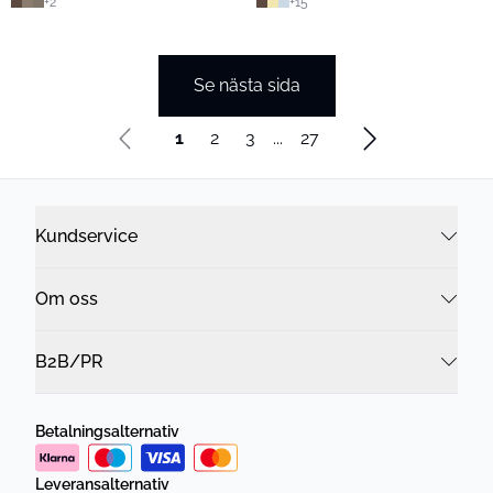
+
2
+
15
Se nästa sida
1
2
3
...
27
Kundservice
Om oss
B2B/PR
Betalningsalternativ
Leveransalternativ