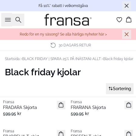
Få 10%* rabatt i velkomstgåva
Sök
Ko
Redo för en ny säsong? Se alla härliga nyheter här >
RS RETUR
SNABB 
Startsida
BLACK FRIDAY | SPARA 25% PÅ (NÄSTAN) ALLT
Black friday kjolar
Black friday kjolar
Sortering
Fransa
Fransa
Nyhet
Nyhet
FRADARA Skjorta
FRARIANA Skjorta
599,95 kr
599,95 kr
Fransa
Fransa
Nyhet
Nyhet