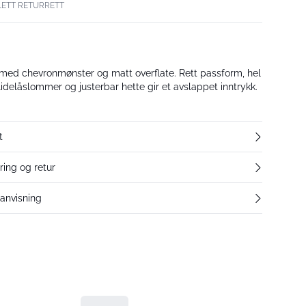
LETT RETURRETT
 med chevronmønster og matt overflate. Rett passform, hel
glidelåslommer og justerbar hette gir et avslappet inntrykk.
t
ring og retur
eanvisning