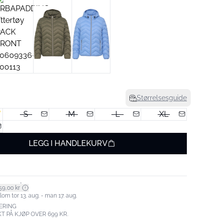
Størrelsesguide
S
M
L
XL
LEGG I HANDLEKURV
*
59,00 kr
om tor 13. aug. - man 17. aug.
ERING
T PÅ KJØP OVER 699 KR.