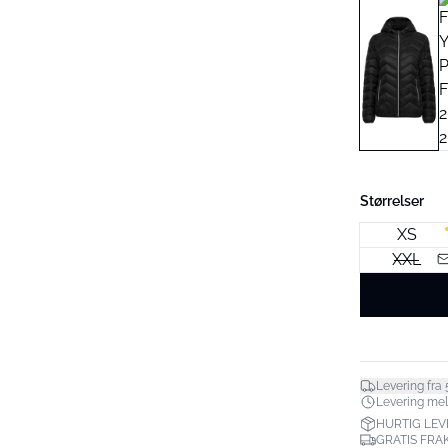
Størrelser
XS
XXL
Levering fra 
Levering mell
HURTIG LEV
GRATIS FRAK