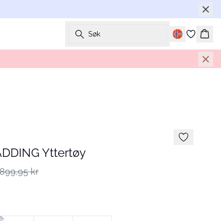
Søk
Hand
DDING Yttertøy
899,95 kr