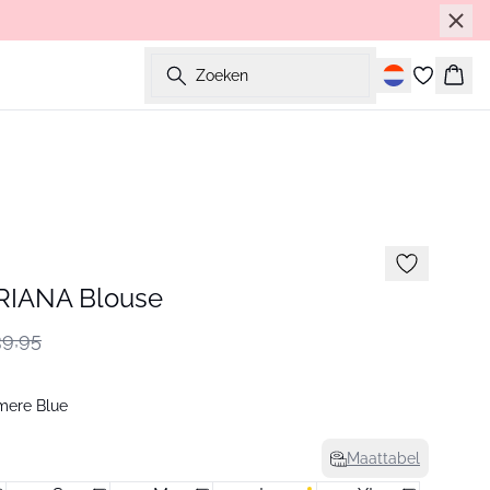
Zoeken
Wink
IANA Blouse
9,95
mere Blue
Maattabel