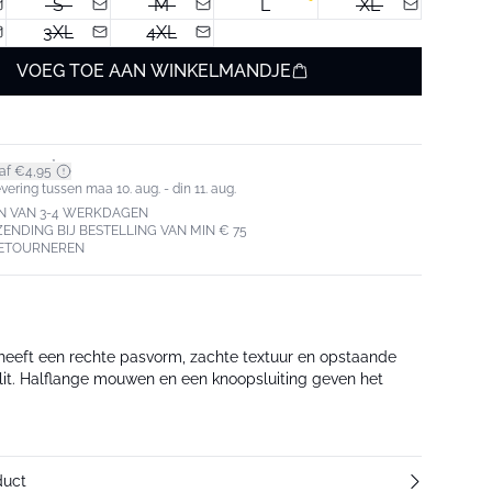
S
M
L
XL
3XL
4XL
VOEG TOE AAN WINKELMANDJE
*
af €4,95
ering tussen maa 10. aug. - din 11. aug.
N VAN 3-4 WERKDAGEN
ZENDING BIJ BESTELLING VAN MIN € 75
RETOURNEREN
heeft een rechte pasvorm, zachte textuur en opstaande
lit. Halflange mouwen en een knoopsluiting geven het
duct