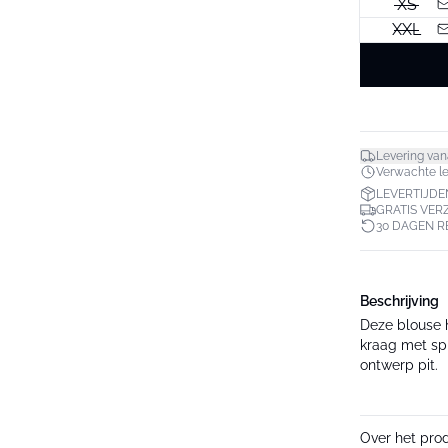
XS
XXL
Levering van
Verwachte lev
LEVERTIJDE
GRATIS VER
30 DAGEN 
Beschrijving
Deze blouse 
kraag met sp
ontwerp pit.
Over het pro